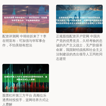
配资评测网 中韩转折来了？李
正规股指配资开户官网 中国共
在明宣布：可加强与华军事合
产党的优秀党员，久经考验的忠
作，不怕美朝有想法
诚的共产主义战士，无产阶级革
命家，我国财经战线和社会主义
法制建设的杰出领导人王丙乾同
志逝世
股票杠杆第三方平台 高顺位乐
透秀转投投手，篮网培养方式让
人费解