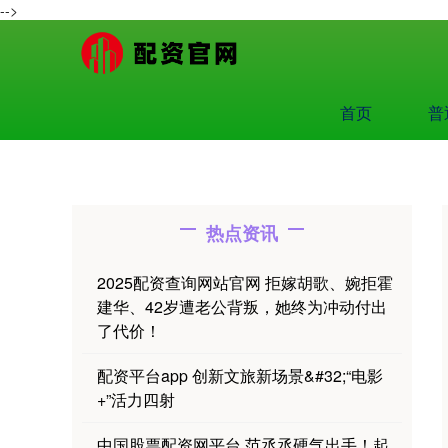
-->
首页
普
热点资讯
2025配资查询网站官网 拒嫁胡歌、婉拒霍
建华、42岁遭老公背叛，她终为冲动付出
了代价！
配资平台app 创新文旅新场景&#32;“电影
+”活力四射
中国股票配资网平台 范丞丞硬气出手！起