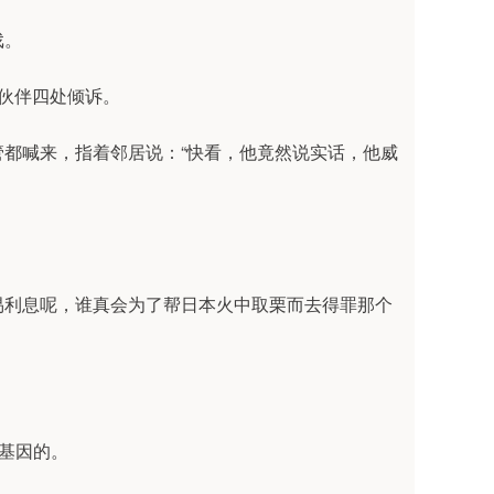
戏。
小伙伴四处倾诉。
都喊来，指着邻居说：“快看，他竟然说实话，他威
易利息呢，谁真会为了帮日本火中取栗而去得罪那个
有基因的。