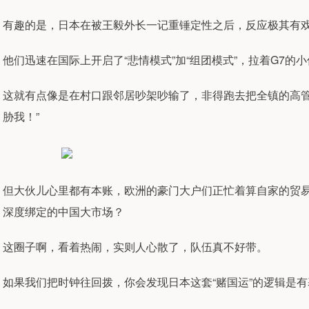
有趣的是，日本在被王毅外长一记重锤定性之后，反应极其有
他们迅速在国际上开启了“悲情模式”加“组团模式”，拉着G7的
这就有点像是在村口跟邻居吵架吵输了，非得跑去把全镇的高管
胁我！”
但大伙儿心里都有本账，欧洲的豪门大户们正忙着算自家的贸
深度绑定的中国大市场？
这圈子啊，看着热闹，实则人心散了，队伍真不好带。
如果我们把时钟往回拨，你会发现日本这套“赌国运”的逻辑是