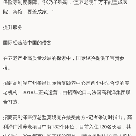
保险等制度保障。”张乃子强调，“盖养老院千万不能盖成医
院、宾馆，要盖成家。”
提升服务
国际经验给中国的借鉴
在养老产业高质量发展的探索中，国际经验提供了宝贵参
考。
招商高利泽广州番禺国际康复颐养中心是首个中法合资的养
老机构，2018年正式运营，由招商蛇口与法国高利泽集团联
合打造。
招商高利泽医疗总监莫妮克在接受南方+记者采访时指出，高
利泽广州养老项目中有132个床位，目前入住120名长者，其
中60%—80%都有认知下降的问题。“蒙台梭利法”在老人照护