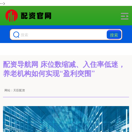
-->
搜索
配资导航网 床位数缩减、入住率低迷，
养老机构如何实现“盈利突围”
网站：天臣配资